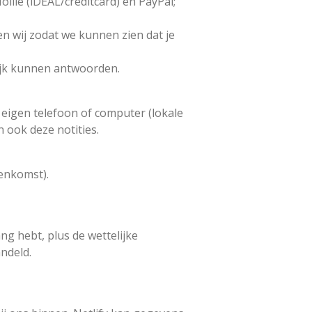
llie (iDEAL/creditcard) en PayPal;
en wij zodat we kunnen zien dat je
nlijk kunnen antwoorden.
e eigen telefoon of computer (lokale
 ook deze notities.
eenkomst).
g hebt, plus de wettelijke
ndeld.