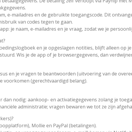
 betaalgegevens. De betaling zelf verloopt via Payhip met Mo
ankgegevens.
naam, e-mailadres en de gebruikte toegangscode. Dit ontvang
isbruik van codes tegen te gaan.
de app: je naam, e-mailadres en je vraag, zodat we je persoo
at?
voedingslogboek en je opgeslagen notities, blijft alleen op j
rstuurd. Wis je de app of je browsergegevens, dan verdwijnen
rsus en je vragen te beantwoorden (uitvoering van de over
e voorkomen (gerechtvaardigd belang).
 dan nodig: aankoop- en activatiegegevens zolang je toegan
nanciële administratie; vragen bewaren we tot ze zijn afgeha
kers)?
oopplatform), Mollie en PayPal (betalingen).