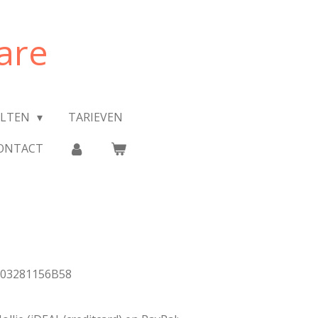
are
ULTEN
TARIEVEN
ONTACT
L003281156B58