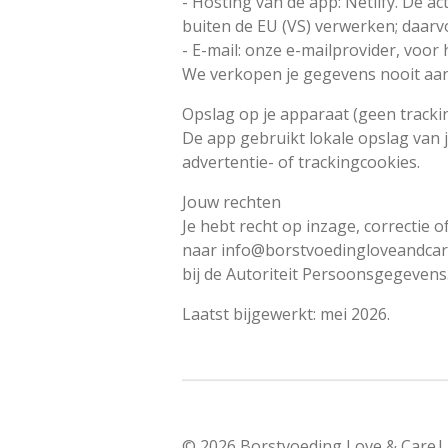
- Hosting van de app: Netlify. De a
buiten de EU (VS) verwerken; daar
- E-mail: onze e-mailprovider, voor
We verkopen je gegevens nooit aan
Opslag op je apparaat (geen tracki
De app gebruikt lokale opslag van
advertentie- of trackingcookies.
Jouw rechten
Je hebt recht op inzage, correctie
naar info@borstvoedingloveandcare.
bij de Autoriteit Persoonsgegevens
Laatst bijgewerkt: mei 2026.
© 2026 Borstvoeding Love & Care