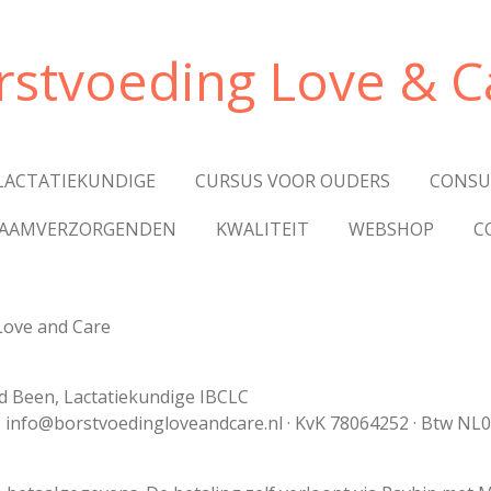
rstvoeding Love & C
 LACTATIEKUNDIGE
CURSUS VOOR OUDERS
CONS
RAAMVERZORGENDEN
KWALITEIT
WEBSHOP
C
Love and Care
d Been, Lactatiekundige IBCLC
· info@borstvoedingloveandcare.nl · KvK 78064252 · Btw N