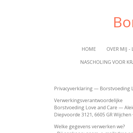
Ga
direct
Bo
naar
de
hoofdinhoud
HOME
OVER MIJ -
NASCHOLING VOOR K
Privacyverklaring — Borstvoeding 
Verwerkingsverantwoordelijke
Borstvoeding Love and Care — Alei
Diepvoorde 3121, 6605 GR Wijchen 
Welke gegevens verwerken we?