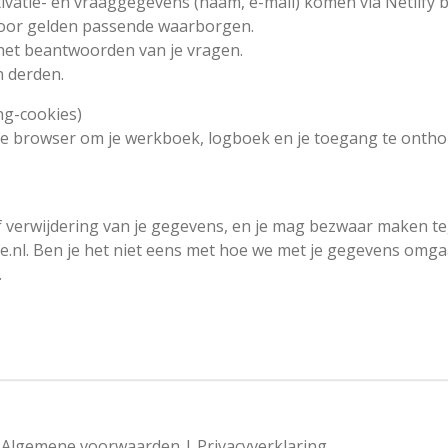
ctivatie- en vraaggegevens (naam, e-mail) komen via Netlify 
voor gelden passende waarborgen.
 het beantwoorden van je vragen.
 derden.
ng-cookies)
 je browser om je werkboek, logboek en je toegang te ont
 of verwijdering van je gegevens, en je mag bezwaar maken t
nl. Ben je het niet eens met hoe we met je gegevens omgaa
.
|
Algemene voorwaarden
|
Privacyverklaring