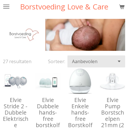
Borstvoeding Love & Care
Ga
direct
naar
de
hoofdinhoud
27 resultaten
Sorteer:
Elvie
Elvie
Elvie
Elvie
Stride 2 -
Dubbele
Enkele
Pump
Dubbele
hands-
hands-
Borstsch
Elektrisch
free
free
elpen
e
borstkolf
Borstkolf
21mm (2