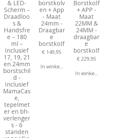
& LED-
borstkolv
Borstkolf
Scherm –
en + App
+ APP -
Draadloo
- Maat
Maat
s &
24mm -
22MM &
Handsfre
Draagbar
24MM -
e – 180
e
draagbar
ml –
borstkolf
e
Inclusief
borstkolf
€ 149,95
17, 19, 21
€ 229,95
en 24mm
In winkelwagen
borstschil
In winkelwagen
d -
Inclusief
MamaCas
e,
tepelmet
er en bh-
verlenger
s - 6
standen