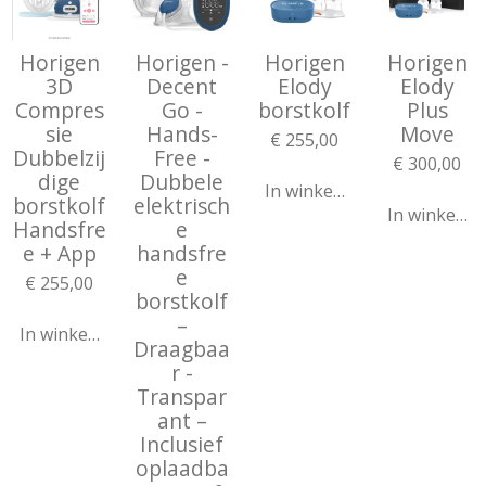
Horigen
Horigen -
Horigen
Horigen
3D
Decent
Elody
Elody
Compres
Go -
borstkolf
Plus
sie
Hands-
Move
€ 255,00
Dubbelzij
Free -
€ 300,00
dige
Dubbele
In winkelwagen
borstkolf
elektrisch
In winkelw
Handsfre
e
e + App
handsfre
e
€ 255,00
borstkolf
–
In winkelwagen
Draagbaa
r -
Transpar
ant –
Inclusief
oplaadba