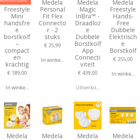
Medela
Medela
Medela
Medela
Freestyle
Personal
Magic
Freestyle
Mini
Fit Flex
InBra™ -
Hands-
handsfre
Connecto
Draadloz
Free
e
r - 2
e
Dubbele
borstkolf
stuks
Dubbele
Elektrisch
–
Borstkolf
e
€ 25,99
compact
App
Borstkolf
en
Connecti
€ 255,00
In winkelwagen
krachtig
viteit
€ 189,00
€ 439,00
In winkelw
In winkelwagen
Uitverkocht
Medela
Medela
Medela
Medela