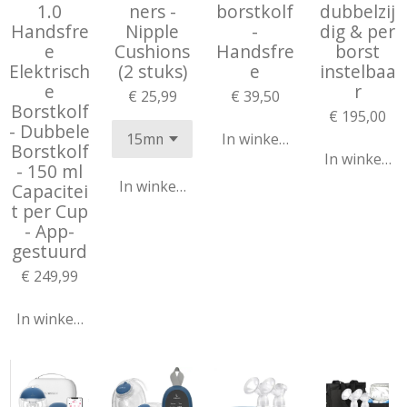
1.0
ners -
borstkolf
dubbelzij
Handsfre
Nipple
-
dig & per
e
Cushions
Handsfre
borst
Elektrisch
(2 stuks)
e
instelbaa
e
r
€ 25,99
€ 39,50
Borstkolf
€ 195,00
- Dubbele
In winkelwagen
Borstkolf
In winkelw
- 150 ml
In winkelwagen
Capacitei
t per Cup
- App-
gestuurd
€ 249,99
In winkelwagen