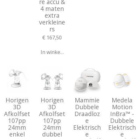
re accu &
4 maten
extra
verkleine
rs
€ 167,50
In winkelwagen
Horigen
Horigen
Mammie
Medela
3D
3D
Dubbele
Motion
Afkolfset
Afkolfset
Draadloz
InBra™ -
107pp
107pp
e
Dubbele
24mm
24mm
Elektrisch
Elektrisch
enkel
dubbel
e
e