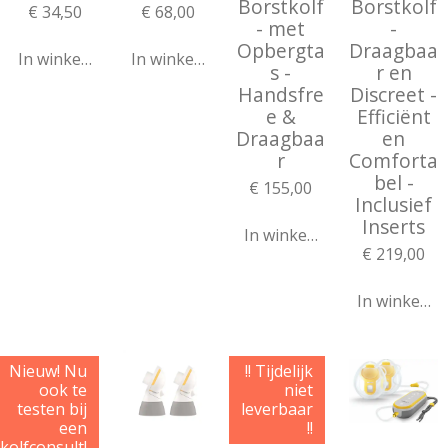
Borstkolf
Borstkolf
€ 34,50
€ 68,00
- met
-
Opbergta
Draagbaa
In winkelwagen
In winkelwagen
s -
r en
Handsfre
Discreet -
e &
Efficiënt
Draagbaa
en
r
Comforta
bel -
€ 155,00
Inclusief
Inserts
In winkelwagen
€ 219,00
In winkelw
Nieuw! Nu
!! Tijdelijk
ook te
niet
testen bij
leverbaar
een
!!
kolfconsult!