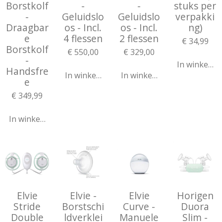
Borstkolf
-
-
stuks per
-
Geluidslo
Geluidslo
verpakki
Draagbar
os - Incl.
os - Incl.
ng)
e
4 flessen
2 flessen
€ 34,99
Borstkolf
€ 550,00
€ 329,00
-
In winkelw
Handsfre
In winkelwagen
In winkelwagen
e
€ 349,99
In winkelwagen
Elvie
Elvie -
Elvie
Horigen
Stride
Borstschi
Curve -
Duora
Double
ldverklei
Manuele
Slim -