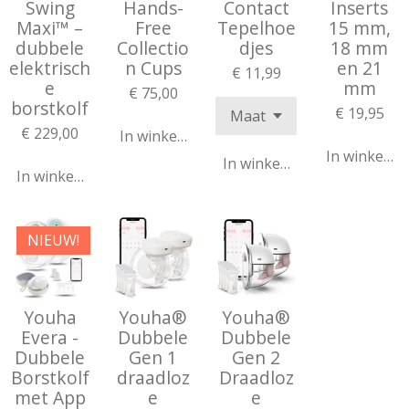
Swing
Hands-
Contact
Inserts
Maxi™ –
Free
Tepelhoe
15 mm,
dubbele
Collectio
djes
18 mm
elektrisch
n Cups
en 21
€ 11,99
e
mm
€ 75,00
borstkolf
€ 19,95
€ 229,00
In winkelwagen
In winkelw
In winkelwagen
In winkelwagen
NIEUW!
Youha
Youha®
Youha®
Evera -
Dubbele
Dubbele
Dubbele
Gen 1
Gen 2
Borstkolf
draadloz
Draadloz
met App
e
e