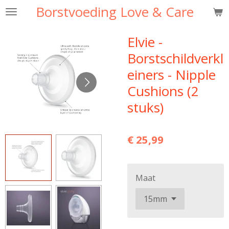
Borstvoeding Love & Care
Ga
direct
naar
Elvie -
de
Borstschildverkl
hoofdinhoud
einers - Nipple
Cushions (2
stuks)
€ 25,99
Maat