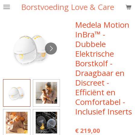
Borstvoeding Love & Care
Ga
direct
naar
Medela Motion
de
InBra™ -
hoofdinhoud
Dubbele
Elektrische
Borstkolf -
Draagbaar en
Discreet -
Efficiënt en
Comfortabel -
Inclusief Inserts
€ 219,00