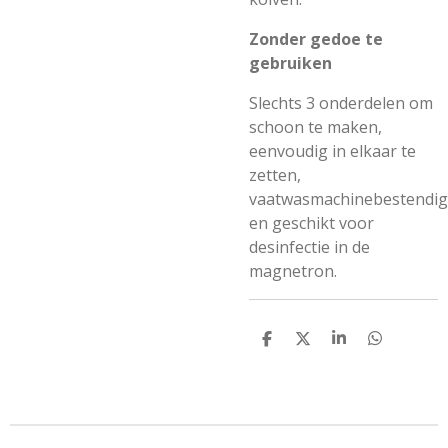
Zonder gedoe te
gebruiken
Slechts 3 onderdelen om
schoon te maken,
eenvoudig in elkaar te
zetten,
vaatwasmachinebestendig
en geschikt voor
desinfectie in de
magnetron.
D
D
S
D
e
e
h
e
l
e
a
l
e
l
r
e
n
e
n